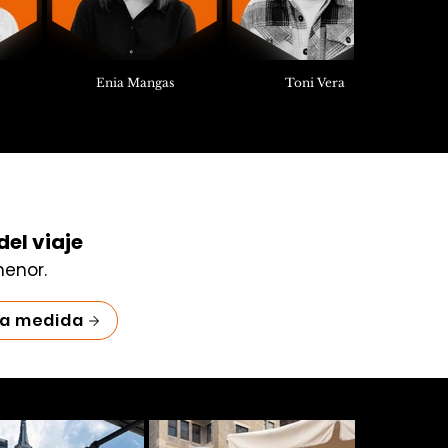
Enia Mangas
Toni Vera
del viaje
menor.
 a medida