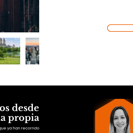
EMPIEZA
NUE
AVENT
¡VAMOS
os desde
ia propia
que ya han recorrido