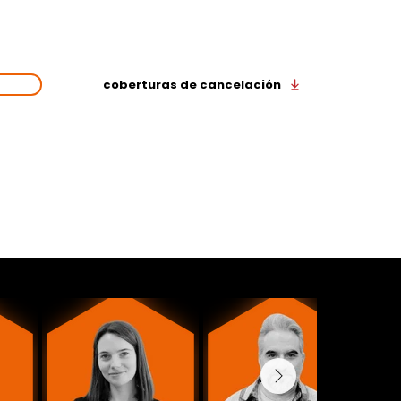
 UNA
Viaja de la mano de Wakea y
VA
URA
hazlo con todas las
coberturas de cancelación
!