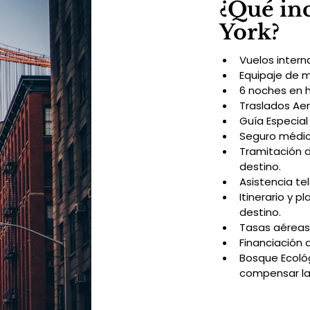
¿Qué inc
York?
Vuelos intern
Equipaje de 
6 noches en 
Traslados Ae
Guía Especial 
Seguro médico
Tramitación 
destino.
Asistencia te
Itinerario y p
destino.
Tasas aéreas
Financiación 
Bosque Ecoló
compensar la