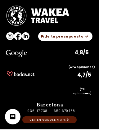
Pide tu presupuesto
4,8/5
(474 opiniones)
4,7/5
(78
opiniones)
Barcelona
936 117 738
650 679 138
VER EN GOOGLE MAPS
Madrid