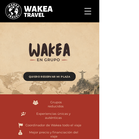
QUIERO RESERVAR MI PLAZA
Grupos
reducidos
Experiencias únicas y
auténticas
Coordinador de Wakea todo el viaje
Mejor precio y
financiación del
viaje