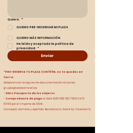
Quiero:
*
QUIERO PRE-RESERVAR MI PLAZA
QUIERO MÁS INFORMACIÓN
He leído y aceptado la política de 
privacidad.
*
Enviar
*PRE-RESERVA TU PLAZA CON 100€, no te quedes en
tierra.
Debes enviar la siguiente documentación al correo
grupos@wakeatravel.es
:
-
DNI o Pasaporte de los viajeros
-
Comprobante de pago
al IBAN ES51
0182 1527 5102 0473
0096 por el importe de 100€.
Concepto: Nombre y Apellido. Beneficiario: Exotik by Travelcat SL