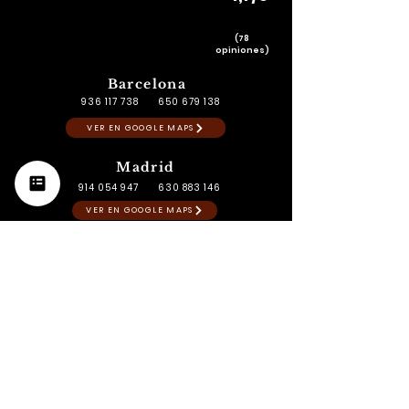
(78
opiniones)
Barcelona
936 117 738
650 679 138
VER EN GOOGLE MAPS
Madrid
914 054 947
630 883 146
VER EN GOOGLE MAPS
Valencia
961 654 403
679 501 789
VER EN GOOGLE MAPS
Zaragoza
976 302 689
628 54 29 10
VER EN GOOGLE MAPS
Málaga