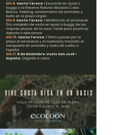
DÍA 8.
Santa Teresa
| Excursión en quad o
buggy a la Reserva Natural Absoluta Cabo
Blanco. Trekking, avistamiento de animales y
baño en la playa vírgen.
DÍA 9.
Santa Teresa
| Meditación al amanecer.
Día completo de visita en quad o buggy de las
mejores playas de la zona. Tarde para practicar
deporte o descansar.
DÍA 10.
Santa Teresa
| Último paseo por la
playa al amanecer y al mediodía, traslado al
aeropuerto en avioneta y vuelo de vuelta a
España.
DÍA 11.
8 de Diciembre. Vuelo San José –
España.
Llegada a casa.
VIVE COSTA RICA EN UN OASIS
VILLA PRIVADA DE LUJO EN PLENA
SELVA Y JUNTO AL MAR