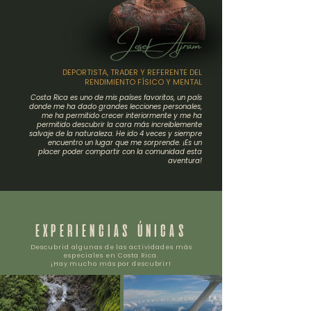
DEPORTISTA, TRADER Y REFERENTE DEL
RENDIMIENTO FÍSICO Y MENTAL
Costa Rica es uno de mis países favoritos, un país
donde me ha dado grandes lecciones personales,
me ha permitido crecer interiormente y me ha
permitido descubrir la cara más increiblemente
salvaje de la naturaleza. He ido 4 veces y siempre
encuentro un lugar que me sorprende. ¡Es un
placer poder compartir con la comunidad esta
aventura!
EXPERIENCIAS ÚNICAS
Descubrid algunas de las actividades más
especiales en Costa Rica.
¡Hay mucho más por descubrir!