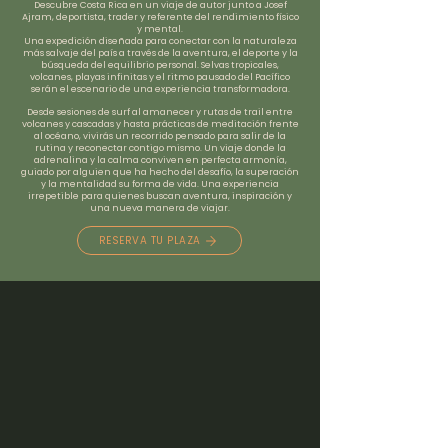
Descubre Costa Rica en un viaje de autor junto a Josef
Ajram, deportista, trader y referente del rendimiento físico
y mental.
Una expedición diseñada para conectar con la naturaleza
más salvaje del país a través de la aventura, el deporte y la
búsqueda del equilibrio personal.
Selvas tropicales,
volcanes, playas infinitas y el ritmo pausado del Pacífico
serán el escenario de una experiencia transformadora.
Desde sesiones de surf al amanecer y rutas de trail entre
volcanes y cascadas y hasta prácticas de meditación frente
al océano, vivirás un recorrido pensado para salir de la
rutina y reconectar contigo mismo. Un viaje donde la
adrenalina y la calma conviven en perfecta armonía,
guiado por alguien que ha hecho del desafío, la superación
y la mentalidad su forma de vida.
Una experiencia
irrepetible para quienes buscan aventura, inspiración y
una nueva manera de viajar.
RESERVA TU PLAZA