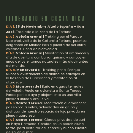
ITINERARIO EN COSTA RICA
DÍA 1.
28 de Noviembre. Vuelo España – San
José.
Traslado a la zona de La Fortuna.
DÍA 2.
Volcán Arenal |
Trekking por el Parque
Nacional, visita de la Catarata Fortuna, puentes
colgantes en Mistico Park y puesta de sol entre
volcanes. Cena de bienvenida.
DÍA 3.
Volcán Arenal
| Meditación al amanecer y
día de aventura con barranquismo y canopy en
unos de los entornos naturales más alucinantes
del mundo.
DÍA 4.
Monteverde
| Trekking por el Bosque
Nuboso, avistamiento de animales salvajes en
la Reserva de Curicancha y meditación al
atardecer.
DÍA 5.
Monteverde
| Baño en aguas termales
del volcán. Vuelo en avioneta a Santa Teresa.
Paseo por la playa y alojamiento en una villa
privada única y exclusiva.
DÍA 6.
Santa Teresa
| Meditación al amanecer,
paseo por la selva, actividades en grupo y
disfrutar de nuestro espacio de lujo privado en
plena naturaleza.
DÍA 7.
Santa Teresa
| Clases privadas de surf
en Playa Hermosa. Comida en un beach club y
tarde para disfrutar del snorkel y buceo. Puesta
de sol en el mar.