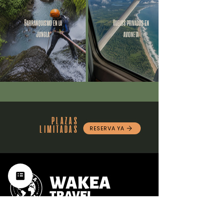
Barranquismo en la
Vuelos privados en
jungla
avioneta
PLAZAS
LIMITADAS
RESERVA YA
Pide tu presupuesto