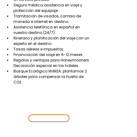
Seguro médico, asistencia en viaje y 
protección del equipaje.
Tramitación de visados, cambio de 
moneda e internet en destino.
Asistencia telefónica en español en 
vuestro destino (24/7).
Itinerario y planificación del viaje con un 
experto en el destino.
Tasas aéreas e impuestos.
Financiación del viaje en 6-12 meses.
Regalos y ventajas para Honeymooners. 
Decoración especial en los hoteles.
Bosque Ecológico WAKEA: plantamos 2 
árboles para compensar la huella de 
CO2.
EMPIEZA UNA
NUEVA
AVENTURA
¡VAMOS!