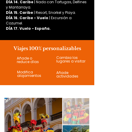
DÍA 14. Caribe
 | Nado con Tortugas, Delfines 
y Mantarraya.
DÍA 15. Caribe
 | Resort, Snorkel y Playa.
DÍA 16. Caribe - Vuelo
 | Excursión a 
Cozumel.
DÍA 17. Vuelo - España.
Viajes 100% personalizables
Cambia los
Añade o
lugares a visitar
reduce días
Modifica
Añade
alojamientos
actividades