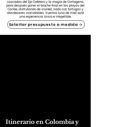
cascadas del Eje Cafetero y la magia de Cartagena,
para después poner el broche final en las playas del
Caribe, disfrutando de snorkel, nado con tortugas y
atardeceres inolvidables. Vuestra luna de miel será
una experiencia única e irrepetible.
Solicitar presupuesto a medida
Itinerario en Colombia y