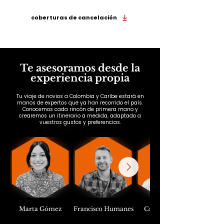
Viaja de la mano de Wakea y hazlo con todas las
coberturas de cancelación
Te asesoramos desde la
experiencia propia
Tu viaje de novios a Colombia y Caribe estará en
manos de expertos que ya han recorrido el país.
Conocemos cada rincón de primera mano y
crearemos un itinerario a medida, adaptado a
vuestros gustos y preferencias.
Marta Gómez
Francisco Humanes
Cristóbal Lara