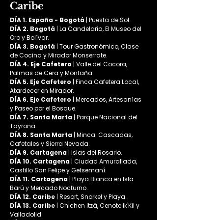
Caribe
DÍA 1. España - Bogotá 
| Puesta de Sol.
DÍA 2. Bogotá
 | La Candelaria, El Museo del 
Oro y Bolívar.
DÍA 3. Bogotá
 | Tour Gastronómico, Clase 
de Cocina y Mirador Monserrate.
DÍA 4. Eje Cafetero
 | Valle del Cocora, 
Palmas de Cera y Montaña.
DÍA 5. Eje Cafetero
 | Finca Cafetera Local, 
Atardecer en Mirador.
DÍA 6. Eje Cafetero 
| Mercados, Artesanías 
y Paseo por el Bosque.
DÍA 7. Santa Marta
 | Parque Nacional del 
Tayrona.
DÍA 8. Santa Marta
 | Minca: Cascadas, 
Cafetales y Sierra Nevada.
DÍA 9. Cartagena
 | Islas del Rosario.
DÍA 10. Cartagena
 | Ciudad Amurallada, 
Castillo San Felipe y Getsemaní.
DÍA 11. Cartagena
 | Playa Blanca en Isla 
Barú y Mercado Nocturno.
DÍA 12. Caribe
 | Resort, Snorkel y Playa.
DÍA 13. Caribe
 | Chichen Itzá, Cenote Ik'Kil y 
Valladolid.