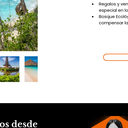
Regalos y ve
especial en l
Bosque Ecoló
compensar la
EMPIEZA
NUE
AVENT
¡VAMOS
os desde