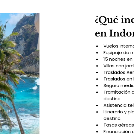
¿Qué inc
en Indo
Vuelos intern
Equipaje de 
15 noches en 
Villas con jar
Traslados Aer
Traslados en 
Seguro médico
Tramitación 
destino.
Asistencia te
Itinerario y p
destino.
Tasas aéreas
Financiación 