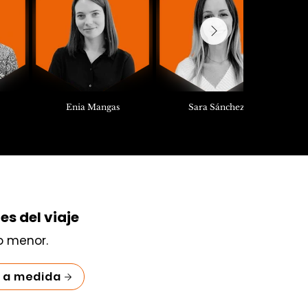
Enia Mangas
Sara Sánchez
es del viaje
o menor.
o a medida