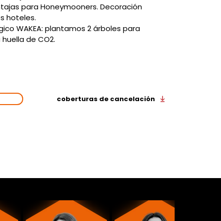
ntajas para Honeymooners. Decoración 
os hoteles.
gico WAKEA: plantamos 2 árboles para 
 huella de CO2.
 UNA
Viaja de la mano de Wakea y
VA
URA
hazlo con todas las
coberturas de cancelación
!