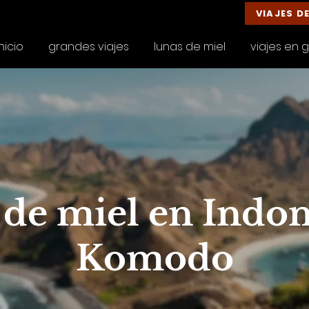
VIAJES D
inicio
grandes viajes
lunas de miel
viajes en 
 de miel en Indon
Komodo