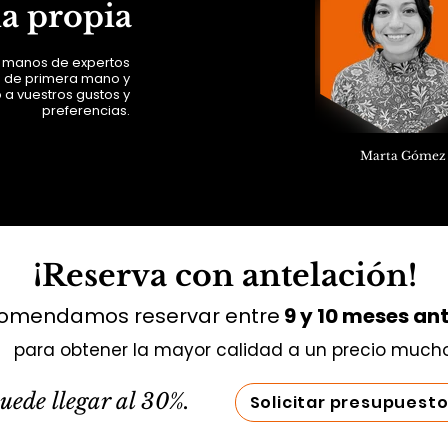
ia propia
n manos de expertos
n de primera mano y
 a vuestros gustos y
preferencias.
Marta Gómez
¡Reserva con antelación!
omendamos reservar entre
9 y 10 meses ant
para obtener la mayor calidad a un precio much
uede llegar al 30%.
Solicitar presupuest