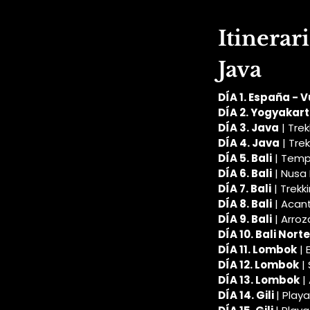
Itinerar
Java
DÍA 1. España - V
DÍA 2. Yogyakar
DÍA 3. Java
 | Tre
DÍA 4. Java
 | Tre
DÍA 5. Bali
 | Temp
DÍA 6. Bali
 | Nus
DÍA 7. Bali
 | Trek
DÍA 8. Bali
 | Acan
DÍA 9. Bali
 | Arro
DÍA 10. Bali Norte
DÍA 11. Lombok
 | 
DÍA 12. Lombok
 |
DÍA 13. Lombok
 |
DÍA 14. Gili 
| Playa