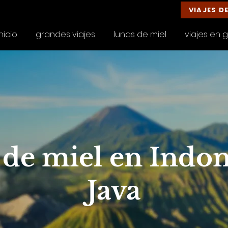
VIAJES D
inicio
grandes viajes
lunas de miel
viajes en 
 de miel en Indon
Java