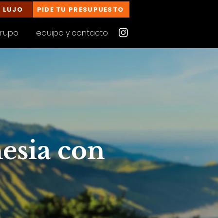
E LUJO
PIDE TU PRESUPUESTO
grupo
equipo y contacto
esia con