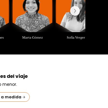
nes
Marta Gómez
Sofía Verger
es del viaje
o menor.
o a medida