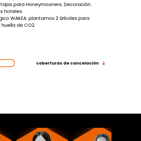
ntajas para Honeymooners. Decoración 
os hoteles.
gico WAKEA: plantamos 2 árboles para 
 huella de CO2.
 UNA
Viaja de la mano de Wakea y
VA
URA
hazlo con todas las
coberturas de cancelación
!