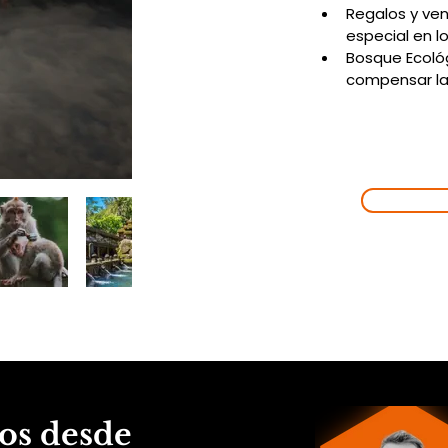
Regalos y ve
especial en l
Bosque Ecoló
compensar la
EMPIEZA
NUE
AVENT
¡VAMOS
os desde