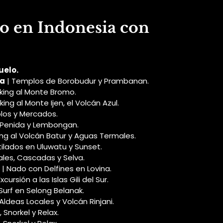
io en Indonesia con
uelo.
ta
 | Templos de Borobudur y Prambanan.
kking al Monte Bromo.
kking al Monte Ijen, el Volcán Azul.
los y Mercados.
a Penida y Lembongan.
king al Volcán Batur y Aguas Termales.
tilados en Uluwatu y Sunset.
zales, Cascadas y Selva.
 | Nado con Delfines en Lovina.
Excursión a las Islas Gili del Sur.
 Surf en Selong Belanak.
 Aldeas Locales y Volcán Rinjani.
, Snorkel y Relax.