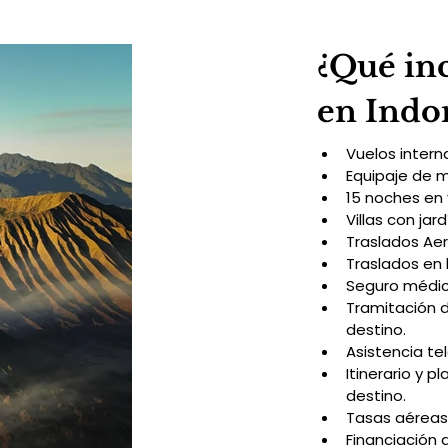
¿Qué inc
en Indon
Vuelos intern
Equipaje de 
15 noches en 
Villas con jar
Traslados Aer
Traslados en 
Seguro médico
Tramitación 
destino.
Asistencia te
Itinerario y p
destino.
Tasas aéreas
Financiación 