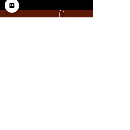
Si lleváis años soñándolo, ahora
es el momento de vivirlo
Solicitar presupuesto a medida
Nos vemos en las ferias nupciales
más importantes del país
Descubre nuestras propuestas