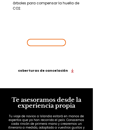
árboles para compensar la huella de 
CO2.
EMPIEZA UNA
NUEVA
AVENTURA
¡VAMOS!
Viaja de la mano de Wakea y hazlo con todas las
coberturas de cancelación
Te asesoramos desde la
experiencia propia
Tu viaje de novios a Islandia estará en manos de
expertos que ya han recorrido el país. Conocemos
cada rincón de primera mano y crearemos un
itinerario a medida, adaptado a vuestros gustos y