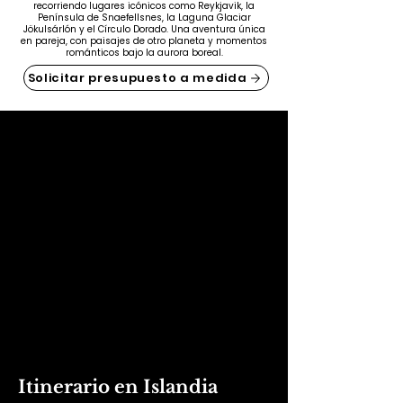
recorriendo lugares icónicos como Reykjavik, la
Península de Snaefellsnes, la Laguna Glaciar
Jökulsárlón y el Círculo Dorado. Una aventura única
en pareja, con paisajes de otro planeta y momentos
románticos bajo la aurora boreal.
Solicitar presupuesto a medida
Itinerario en Islandia