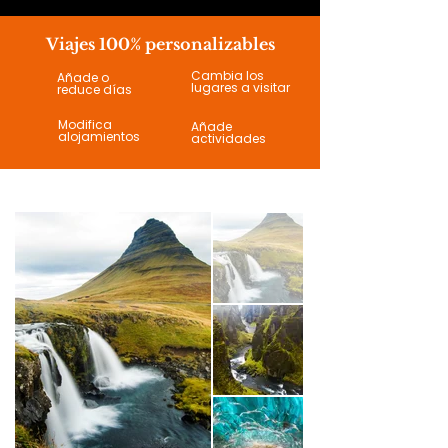
Viajes 100% personalizables
Cambia los
Añade o
lugares a visitar
reduce días
Modifica
Añade
alojamientos
actividades