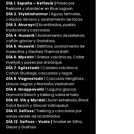
DÍA 1. España – Keflavik | 
Paseo por 
Reikiavik y atardecer en Blue Lagoon.
DÍA 2. Stykkisholmur
 | Aguas termales, 
coladas de lava y avistamiento de focas.
DÍA 3. Akureyri | 
Acantilados
, 
pueblo 
tradicional
y cascadas.
DÍA 4. Husavik
 | Avistamiento de ballenas, 
cañón glaciar y Godafoss.
DÍA 5. Husavik
 | Dettifoss, avistamiento de 
frailecillos y GeoSea Thermal Bath.
DÍA 6. Myvatn
 | Grietas volcánicas, Cráter 
Hverfjall y paseo por el bosque.
DÍA 7. Egilsstadir
 | Caldera volcánica, 
Cañón Studlagil, cascadas y lagos.
DÍA 8. Vagnsstadir
 | Cascada Hengifoss, 
playas negras y Montaña Vestrahorn.
DÍA 9. Hnappavellir
 | Laguna glaciar, 
Diamond Beach y trekking sobre el hielo.
DÍA 10. Vik y Myrdal
 | Avión estrellado, Black 
Sand Beach y Glaciar Vatnajokull.
DÍA 11. Selfoss 
| Trekking y cascadas por 
zonas verdes de acantilados.
DÍA 12. Selfoss - Vuelo | 
Snorkel en Silfra, 
Geysir y Gullfoss.