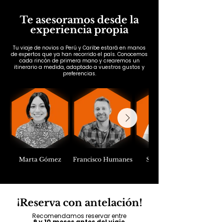
Te asesoramos desde la
experiencia propia
Tu viaje de novios a Perú y Caribe estará en manos
de expertos que ya han recorrido el país. Conocemos
cada rincón de primera mano y crearemos un
itinerario a medida, adaptado a vuestros gustos y
preferencias.
Marta Gómez
Francisco Humanes
Sofía Verger
¡Reserva con antelación!
Recomendamos reservar entre
9 y 10 meses antes del viaje