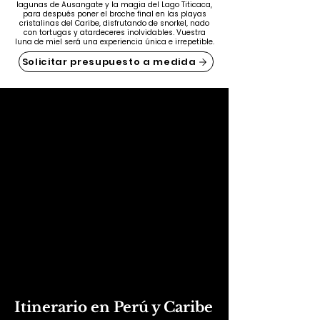
lagunas de Ausangate y la magia del Lago Titicaca,
para después poner el broche final en las playas
cristalinas del Caribe, disfrutando de snorkel, nado
con tortugas y atardeceres inolvidables. Vuestra
luna de miel será una experiencia única e irrepetible.
Solicitar presupuesto a medida
Itinerario en Perú y Caribe