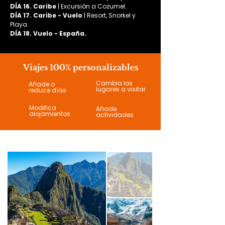
DÍA 16. Caribe
 | Excursión a Cozumel.
DÍA 17. Caribe - Vuelo
 | Resort, Snorkel y 
Playa.
DÍA 18. Vuelo - España.
Viajes 100% personalizables
Cambia los
Añade o
lugares a visitar
reduce días
Modifica
Añade
alojamientos
actividades