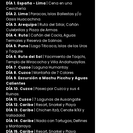
DÍA 1. España - Lima 
| Cena en una 
Cevichería.
DÍA 2. Lima
 | Paracas, Islas Ballestas y/o 
Oasis Huacachina.
DÍA 3. Arequipa
 | Ruta del Sillar, Cañón 
Culebrillas y Plaza de Armas.
DÍA 4. Ruta
 | Cañón del Cocla, Aguas 
Termales y Reserva de Salinas.
DÍA 5. Puno
 | Lago Titicaca, Islas de los Uros 
y Taquile.
DÍA 6. Ruta del Sol 
| Yacimiento de Taqchi, 
Templo de Wiracocha y Villa Andahuayllas.
DÍA 7. Cuzco
 | Laguna Humantay.
DÍA 8. Cuzco
 | Montaña de 7 Colores.
DÍA 9. Excursión a Machu Picchu y Aguas 
Calientes
DÍA 10. Cuzco
 | Paseo por Cuzco y sus 4 
Ruinas.
DÍA 11. Cuzco
 | 7 Lagunas de Ausangate
DÍA 12. Caribe
 | Resort, Snorkel y Playa. 
DÍA 13. Caribe
 | Chichen Itzá, Cenote Ik'Kil y 
Valladolid.
DÍA 14. Caribe
 | Nado con Tortugas, Delfines 
y Mantarraya.
DÍA 15. Caribe
 | Resort, Snorkel y Playa.