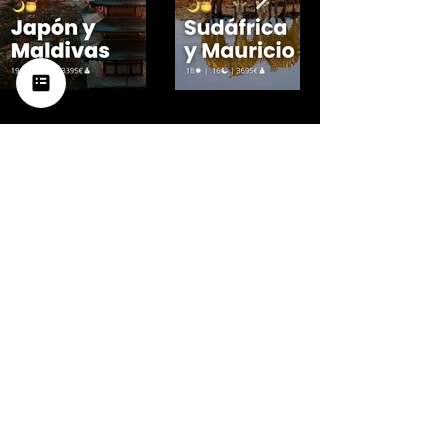
Si lleváis años soñándolo, ahora
es el momento de vivirlo
Solicitar presupuesto a medida