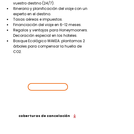
vuestro destino (24/7).
Itinerario y planificación del viaje con un 
experto en el destino.
Tasas aéreas e impuestos.
Financiación del viaje en 6-12 meses.
Regalos y ventajas para Honeymooners. 
Decoración especial en los hoteles.
Bosque Ecológico WAKEA: plantamos 2 
árboles para compensar la huella de 
CO2.
EMPIEZA UNA
NUEVA
AVENTURA
¡VAMOS!
Viaja de la mano de Wakea y hazlo con todas las
coberturas de cancelación