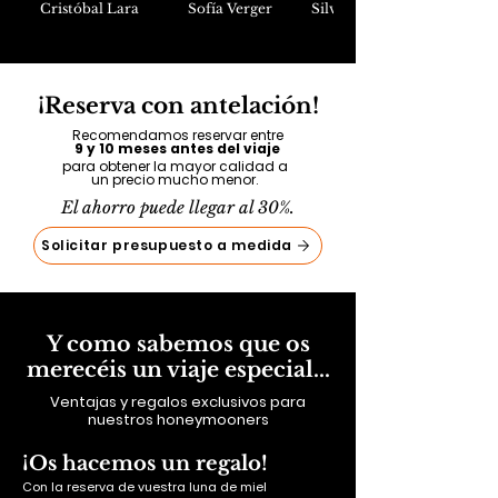
Cristóbal Lara
Sofía Verger
Silvia Llongueras
¡Reserva con antelación!
Recomendamos reservar entre
9 y 10 meses antes del viaje
para obtener la mayor calidad a
un precio mucho menor.
El ahorro puede llegar al 30%.
Solicitar presupuesto a medida
Y como sabemos que os
merecéis un viaje especial...
Ventajas y regalos exclusivos para
nuestros honeymooners
¡Os hacemos un regalo!
Con la reserva de vuestra luna de miel