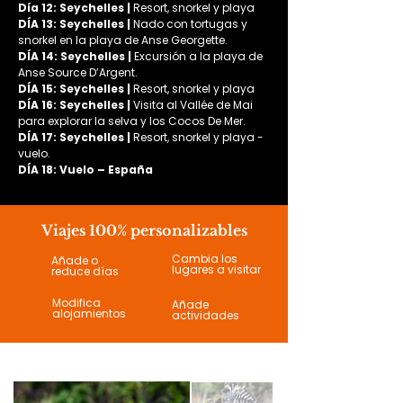
Día 12: Seychelles | 
Resort, snorkel y playa
DÍA 13: Seychelles |
 Nado con tortugas y 
snorkel en la playa de Anse Georgette.
DÍA 14: Seychelles |
 Excursión a la playa de 
Anse Source D’Argent.
DÍA 15: Seychelles | 
Resort, snorkel y playa
DÍA 16: Seychelles |
 Visita al Vallée de Mai 
para explorar la selva y los Cocos De Mer.
DÍA 17: Seychelles | 
Resort, snorkel y playa - 
vuelo.
DÍA 18: Vuelo – España
Viajes 100% personalizables
Cambia los
Añade o
lugares a visitar
reduce días
Modifica
Añade
alojamientos
actividades