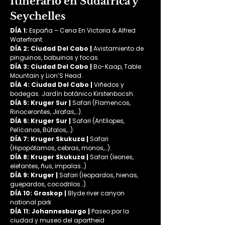
Itinerario en Sudáfrica y
Seychelles
DÍA 1:
 España – Cena En Victoria & Alfred 
Waterfront.
DÍA 2: Ciudad Del Cabo | 
Avistamiento de 
pinguinos, babuinos y focas.
DÍA 3: Ciudad Del Cabo |
 Bo-Kaap, Table 
Mountain y Lion’S Head.
DÍA 4: Ciudad Del Cabo |
 Viñedos y 
bodegas. Jardín botánico Kirstenbocsh.
DÍA 5: Kruger Sur |
 Safari (Flamencos, 
Rinocerontes, Jirafas,…).
DÍA 6: Kruger Sur |
 Safari (Antílopes, 
Pelícanos, Búfalos,…).
DÍA 7: Kruger Skukuza |
 Safari 
(Hipopótamos, cebras, monos,…).
DÍA 8: Kruger Skukuza |
 Safari (leones, 
elefantes, ñus, impalas…)
DÍA 9: Kruger |
 Safari (leopardos, hienas, 
guepardos, cocodrilos…).
DÍA 10: Graskop | 
Blyde river canyon 
national park
DÍA 11: Johannesburgo | 
Paseo por la 
ciudad y museo del apartheid