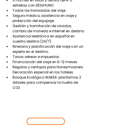
5 noches en villas y resorts de 4-5
estrellas con DESAYUNO.
Todos los translados del viaje.
Seguro médico, asistencia en viaje y 
protección del equipaje.
Gestión y tramitación de visados,
cambio de moneda e internet en destino.
Asistencia telefónica en español en 
vuestro destino (24/7).
Itinerario y planificación del viaje con un 
experto en el destino.
Tasas aéreas e impuestos.
Financiación del viaje en 6-12 meses.
Regalos y ventajas para Honeymooners. 
Decoración especial en los hoteles.
Bosque Ecológico WAKEA: plantamos 2 
árboles para compensar la huella de 
CO2
EMPIEZA UNA
NUEVA
AVENTURA
¡VAMOS!