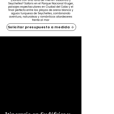
¿Soñáis con una luna de miel en Sudáfrica y
Seychelles? Safaris en el Parque Nacional Kruger,
paisajes espectaculares en Ciudad del Cabo y el
final perfecto entre las playas de arena blanca y
aguas turquesa de Seychelles, combinando
aventura, naturaleza y románticos atardeceres
frente al mar
Solicitar presupuesto a medida