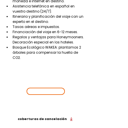
moneda e internet en destino.
Asistencia telefónica en español en 
vuestro destino (24/7).
Itinerario y planificación del viaje con un 
experto en el destino.
Tasas aéreas e impuestos.
Financiación del viaje en 6-12 meses.
Regalos y ventajas para Honeymooners. 
Decoración especial en los hoteles.
Bosque Ecológico WAKEA: plantamos 2 
árboles para compensar la huella de 
CO2.
EMPIEZA UNA
NUEVA
AVENTURA
¡VAMOS!
Viaja de la mano de Wakea y hazlo con todas las
coberturas de cancelación