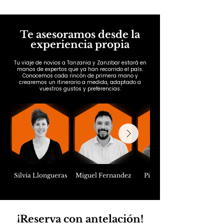
Te asesoramos desde la
experiencia propia
Tu viaje de novios a Tanzania y Zanzibar estará en
manos de expertos que ya han recorrido el país.
Conocemos cada rincón de primera mano y
crearemos un itinerario a medida, adaptado a
vuestros gustos y preferencias.
Silvia Llongueras
Miguel Fernandez
Pilar Cuartero
¡Reserva con antelación!