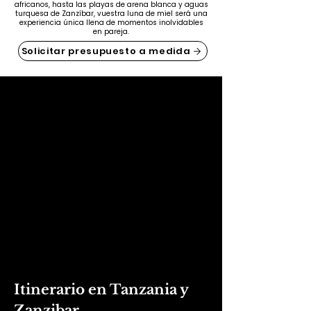
africanos, hasta las playas de arena blanca y aguas
turquesa de Zanzíbar, vuestra luna de miel será una
experiencia única llena de momentos inolvidables
en pareja.
Solicitar presupuesto a medida
Itinerario en Tanzania y
Zanzibar