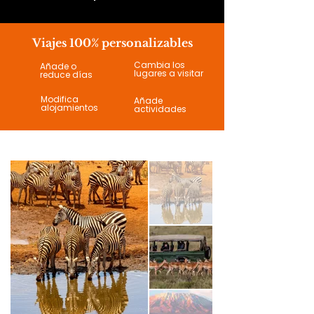
Viajes 100% personalizables
Cambia los
Añade o
lugares a visitar
reduce días
Modifica
Añade
alojamientos
actividades