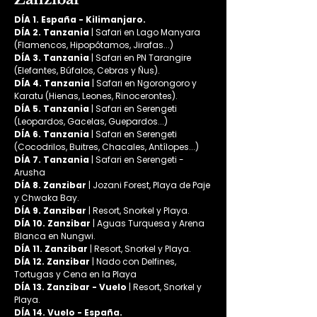
DÍA 1. España - Kilimanjaro.
DÍA 2. Tanzania 
| Safari en Lago Manyara 
(Flamencos, Hipopótamos, Jirafas...)
DÍA 3. Tanzania 
| Safari en PN Tarangire 
(Elefantes, Búfalos, Cebras y Ñus).
DÍA 4. Tanzania 
| Safari en Ngorongoro y 
Karatu (Hienas, Leones, Rinocerontes).
DÍA 5. Tanzania 
| Safari en Serengeti 
(Leopardos, Gacelas, Guepardos...)
DÍA 6. Tanzania 
| Safari en Serengeti 
(Cocodrilos, Buitres, Chacales, Antílopes...)
DÍA 7. Tanzania 
| Safari en Serengeti - 
Arusha
DÍA 8. Zanzibar
 | Jozani Forest, Playa de Paje 
y Chwaka Bay.
DÍA 9. Zanzibar
 | Resort, Snorkel y Playa.
DÍA 10. Zanzibar
 | Aguas Turquesa y Arena 
Blanca en Nungwi.
DÍA 11. Zanzibar
 | Resort, Snorkel y Playa.
DÍA 12. Zanzibar
 | Nado con Delfines, 
Tortugas y Cena en la Playa
DÍA 13. Zanzibar - Vuelo
 | Resort, Snorkel y 
Playa.
DÍA 14. Vuelo - España.