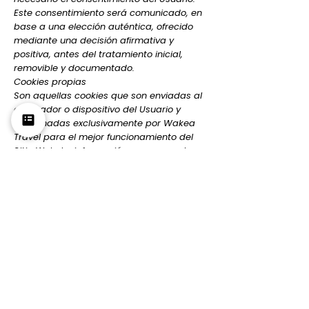
Este consentimiento será comunicado, en
base a una elección auténtica, ofrecido
mediante una decisión afirmativa y
positiva, antes del tratamiento inicial,
removible y documentado.
Cookies propias
Son aquellas cookies que son enviadas al
ordenador o dispositivo del Usuario y
gestionadas exclusivamente por Wakea
Travel para el mejor funcionamiento del
Sitio Web. La información que se recaba
se emplea para mejorar la calidad del
Sitio Web y su Contenido y su experiencia
como Usuario. Estas cookies permiten
reconocer al Usuario como visitante
recurrente del Sitio Web y adaptar el
contenido para ofrecerle contenidos que
se ajusten a sus preferencias.
La(s) entidad(es) encargada(s) del
suministro de cookies podrá(n) ceder esta
información a terceros, siempre y cuando
lo exija la ley o sea un tercero el que