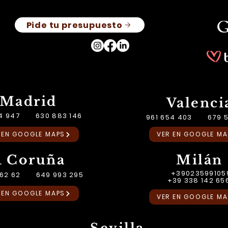
Pide tu presupuesto
Madrid
Valenci
54 947 630 883 146
961 654 403 679 5
 EN GOOGLE MAPS
VER EN GOOGLE MA
A Coruña
Milán
+39023599105
2 62 62 649 993 295
+39 338 142 65
 EN GOOGLE MAPS
VER EN GOOGLE MA