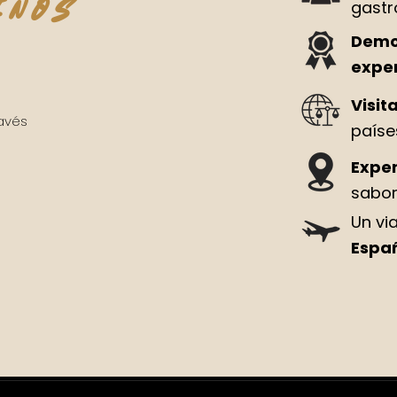
inos
gast
Demo
expe
Visit
ravés
paíse
Exper
sabor
Un vi
Españ