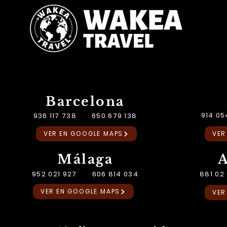
Barcelona
914 0
936 117 738 650 679 138
VER EN GOOGLE MAPS
VER
Málaga
952 021 927 606 814 034
881 0
VER EN GOOGLE MAPS
VER