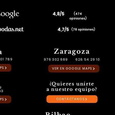
4,8/5
(474
opiniones)
4,7/5
(78 opiniones)
Zaragoza
a
01 789
976 302 689 628 54 29 10
PS
VER EN GOOGLE MAPS
¿Quieres unirte
9
a nuestro equipo?
63
CONTÁCTANOS
PS