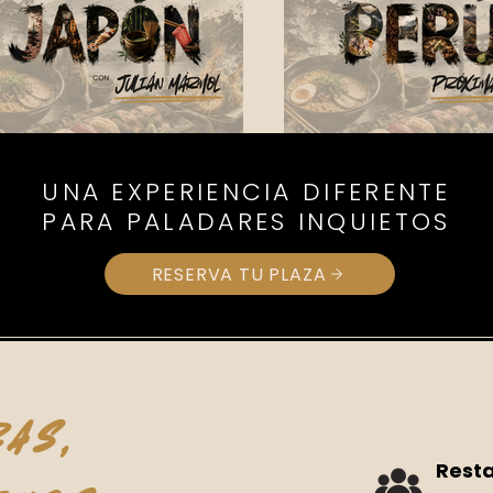
UNA EXPERIENCIA DIFERENTE
2
3
PARA PALADARES INQUIETOS
RESERVA TU PLAZA
as,
Rest