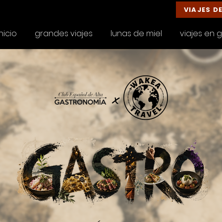
VIAJES D
inicio
grandes viajes
lunas de miel
viajes en 
x