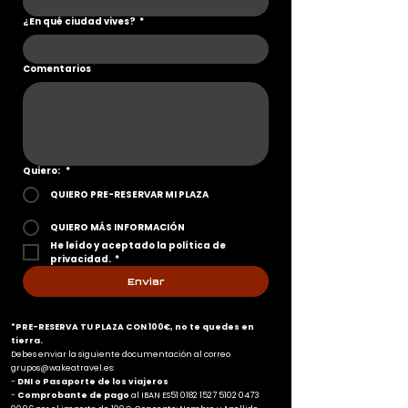
¿En qué ciudad vives?
*
Comentarios
Quiero:
*
QUIERO PRE-RESERVAR MI PLAZA
QUIERO MÁS INFORMACIÓN
He leído y aceptado la política de 
privacidad.
*
Enviar
*PRE-RESERVA TU PLAZA CON 100€, no te quedes en
tierra.
Debes enviar la siguiente documentación al correo
grupos@wakeatravel.es
:
-
DNI o Pasaporte de los viajeros
-
Comprobante de pago
al IBAN ES51
0182 1527 5102 0473