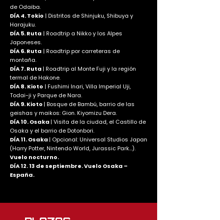
de Odaiba.
DÍA 4. Tokio
| Distritos de Shinjuku, Shibuya y
Harajuku.
DÍA 5. Ruta
| Roadtrip a Nikko y los Alpes
Japoneses.
DÍA 6. Ruta
| Roadtrip por carreteras de
montaña.
DÍA 7. Ruta
| Roadtrip al Monte Fuji y la región
termal de Hakone.
DÍA 8. Kioto
| Fushimi Inari, Villa Imperial Uji,
Todai-ji y Parque de Nara.
DÍA 9. Kioto
| Bosque de Bambú, barrio de las
geishas y maikos: Gion. Kiyomizu Dera.
DÍA 10. Osaka
| Visita de la ciudad, el Castillo de
Osaka y el barrio de Dotonbori.
DÍA 11. Osaka
| Opcional: Universal Studios Japan
(Harry Potter, Nintendo World, Jurassic Park…).
Vuelo nocturno.
DÍA 12. 13 de septiembre. Vuelo Osaka –
España.