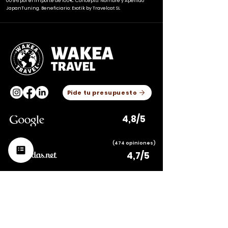
0096 por el importe de 100€. Concepto: Nombre y Apellido
JapanTuning. Beneficiario: Exotik by Travelcat SL
Pide tu presupuesto
4,8/5
(474 opiniones)
4,7/5
(78
opiniones)
Barcelona
936 117 738
650 679 138