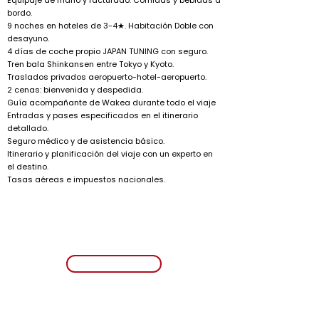
Equipaje de mano y facturado. Comidas y bebidas a
bordo.
9 noches en hoteles de 3-4★. Habitación Doble con
desayuno.
4 días de coche propio JAPAN TUNING con seguro.
Tren bala Shinkansen entre Tokyo y Kyoto.
Traslados privados aeropuerto-hotel-aeropuerto.
2 cenas: bienvenida y despedida.
Guía acompañante de Wakea durante todo el viaje
Entradas y pases especificados en el itinerario
detallado.
Seguro médico y de asistencia básico.
Itinerario y planificación del viaje con un experto en
el destino.
Tasas aéreas e impuestos nacionales.
EMPIEZA UNA
NUEVA
AVENTURA
¡VAMOS!
Viaja de la mano de Wakea y hazlo con todas las