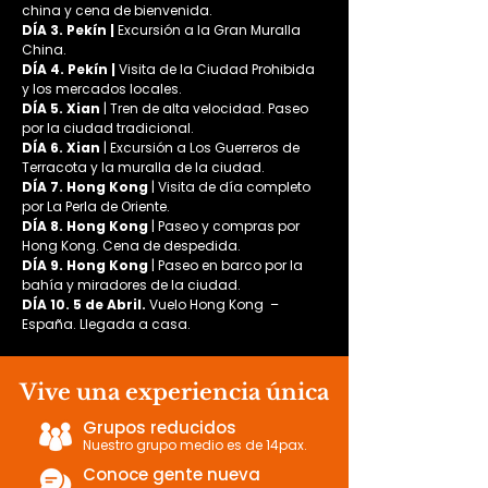
china y cena de bienvenida.
DÍA 3. Pekín | 
Excursión a la Gran Muralla 
China.
DÍA 4. Pekín | 
Visita de la Ciudad Prohibida 
y los mercados locales.
DÍA 5. Xian
 | Tren de alta velocidad. Paseo 
por la ciudad tradicional.
DÍA 6. Xian
 | Excursión a Los Guerreros de 
Terracota y la muralla de la ciudad.
DÍA 7. Hong Kong
 | Visita de día completo 
por La Perla de Oriente.
DÍA 8. Hong Kong
 | Paseo y compras por 
Hong Kong. Cena de despedida.
DÍA 9. Hong Kong
 | Paseo en barco por la 
bahía y miradores de la ciudad. 
DÍA 10. 5 de Abril. 
Vuelo Hong Kong  – 
España. Llegada a casa.
Vive una experiencia única
Grupos reducidos
Nuestro grupo medio es de 14pax.
Conoce gente nueva