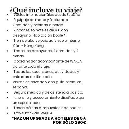
¿Qué incluye tu viaje?
 Vuelos internacionales desde España.
 Equipaje de mano y facturado. 
Comidas y bebidas a bordo.
 7 noches en hoteles de 4★ con 
desayuno. Habitación Doble.
*
 Tren de alta velocidad y vuelo interno 
Xián - Hong Kong.
 Todos los desayunos, 2 comidas y 2 
cenas.
 Coordinador acompañante de WAKEA 
durante todo el viaje.
 Todas las excursiones, actividades y 
entradas del itinerario.
Visitas en privado y con guía oficial en 
español.
 Seguro médico y de asistencia básico.
 Itinerario y asesoramiento diseñado por 
un experto local.
 Tasas aéreas e impuestos nacionales.
 Travel Pack de ‘WAKEA.
*HAZ UN UPGRADE A HOTELES DE 5★
POR SÓLO 290€