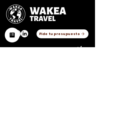
Pide tu presupuesto
4,8/5
(474 opiniones)
4,7/5
(78
opiniones)
Barcelona
936 117 738
650 679 138
VER EN GOOGLE MAPS
Madrid