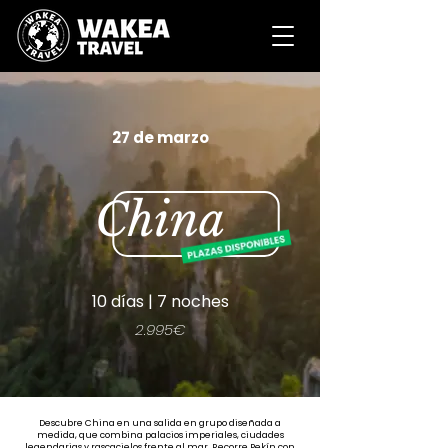
27 de marzo
China
10 días | 7 noches
2.995€
Descubre China en una salida en grupo diseñada a
medida, que combina palacios imperiales, ciudades
legendarias y rascacielos frente al mar. Recorre Pekín con