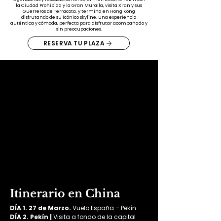
la Ciudad Prohibida y la Gran Muralla, visita Xi’an y sus
Guerreros de Terracota, y termina en Hong Kong
disfrutando de su icónico skyline. Una experiencia
auténtica y cómoda, perfecta para disfrutar acompañado y
sin preocupaciones.
RESERVA TU PLAZA
Itinerario en China
DÍA 1. 27 de Marzo. 
Vuelo España – Pekín.
DÍA 2. Pekín | 
Visita a fondo de la capital 