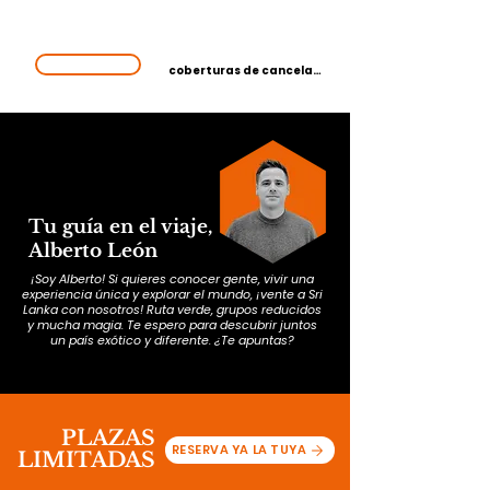
PLAZAS
Reserva tranquilo,
LIMITADAS
tienes todas las
¡VAMOS!
coberturas de cancelación
Tu guía en el viaje,
Alberto León
¡Soy Alberto! Si quieres conocer gente, vivir una
experiencia única y explorar el mundo, ¡vente a Sri
Lanka con nosotros! Ruta verde, grupos reducidos
y mucha magia. Te espero para descubrir juntos
un país exótico y diferente. ¿Te apuntas?
PLAZAS
RESERVA YA LA TUYA
LIMITADAS