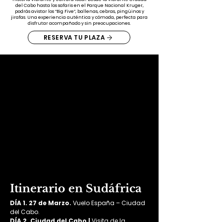
del Cabo hasta los safaris en el Parque Nacional Kruger,
podrás avistar los “Big Five”, ballenas, cebras, pingüinos y
jirafas. Una experiencia auténtica y cómoda, perfecta para
disfrutar acompañado y sin preocupaciones.
RESERVA TU PLAZA
Itinerario en Sudáfrica
DÍA 1. 27 de Marzo. 
Vuelo España – Ciudad 
del Cabo.
DÍA 2. Ciudad del Cabo | 
Visita de la 