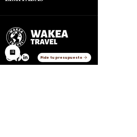
Pide tu presupuesto
4,8/5
(474 opiniones)
4,7/5
(78
opiniones)
Barcelona
936 117 738
650 679 138