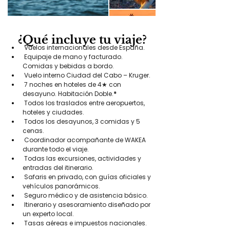
¿Qué incluye tu viaje?
 Vuelos internacionales desde España.
 Equipaje de mano y facturado. 
Comidas y bebidas a bordo.
 Vuelo interno Ciudad del Cabo – Kruger.
 7 noches en hoteles de 4★ con 
desayuno. Habitación Doble.
*
 Todos los traslados entre aeropuertos, 
hoteles y ciudades.
 Todos los desayunos, 3 comidas y 5 
cenas.
 Coordinador acompañante de WAKEA 
durante todo el viaje.
 Todas las excursiones, actividades y 
entradas del itinerario.
 Safaris en privado, con guías oficiales y 
vehículos panorámicos.
 Seguro médico y de asistencia básico.
 Itinerario y asesoramiento diseñado por 
un experto local.
 Tasas aéreas e impuestos nacionales.