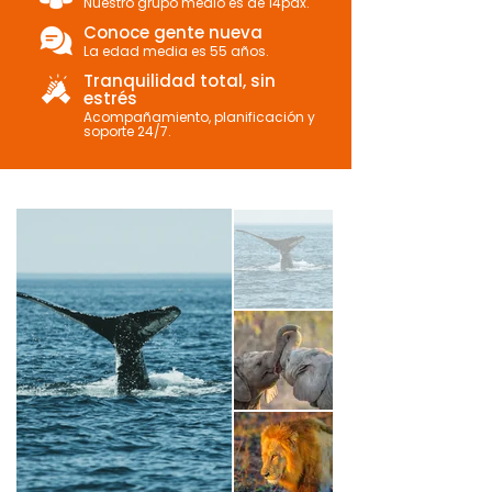
Nuestro grupo medio es de 14pax.
Conoce gente nueva
La edad media es 55 años.
Tranquilidad total, sin
estrés
Acompañamiento, planificación y
soporte 24/7.