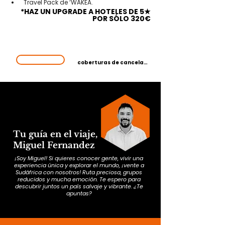
 Travel Pack de ‘WAKEA.
*HAZ UN UPGRADE A HOTELES DE 5★
POR SÓLO 320€
PLAZAS
Reserva tranquilo,
LIMITADAS
tienes todas las
¡VAMOS!
coberturas de cancelación
Tu guía en el viaje,
Miguel Fernandez
¡Soy Miguel! Si quieres conocer gente, vivir una
experiencia única y explorar el mundo, ¡vente a
Sudáfrica con nosotros! Ruta preciosa, grupos
reducidos y mucha emoción. Te espero para
descubrir juntos un país salvaje y vibrante. ¿Te
apuntas?